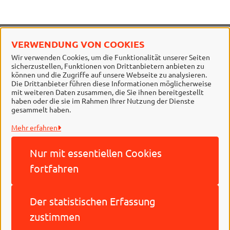
VERWENDUNG VON COOKIES
Stadt Braunschweig
Wir verwenden Cookies, um die Funktionalität unserer Seiten
sicherzustellen, Funktionen von Drittanbietern anbieten zu
Alle Rechte vorbehalten
können und die Zugriffe auf unsere Webseite zu analysieren.
Die Drittanbieter führen diese Informationen möglicherweise
mit weiteren Daten zusammen, die Sie ihnen bereitgestellt
haben oder die sie im Rahmen Ihrer Nutzung der Dienste
gesammelt haben.
Mehr erfahren
Nur mit essentiellen
Cookies
Behördennummer 115
fortfahren
Impressum
Der statistischen
Erfassung
Datenschutzerklärung
zustimmen