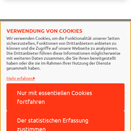
VERWENDUNG VON COOKIES
Stadt Braunschweig
Wir verwenden Cookies, um die Funktionalität unserer Seiten
sicherzustellen, Funktionen von Drittanbietern anbieten zu
Alle Rechte vorbehalten
können und die Zugriffe auf unsere Webseite zu analysieren.
Die Drittanbieter führen diese Informationen möglicherweise
mit weiteren Daten zusammen, die Sie ihnen bereitgestellt
haben oder die sie im Rahmen Ihrer Nutzung der Dienste
gesammelt haben.
Mehr erfahren
Nur mit essentiellen
Cookies
Behördennummer 115
fortfahren
Impressum
Der statistischen
Erfassung
Datenschutzerklärung
zustimmen