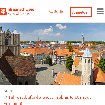
Zum Hauptinhalt springen
Suche
Anmelden
M
Start
Fahrgastbeförderungserlaubnis (erstmalige
Erteilung)