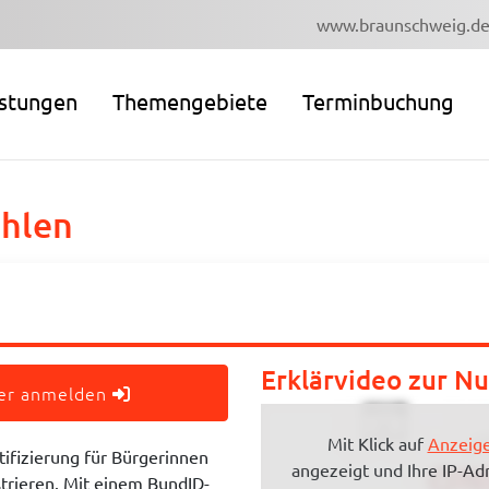
www.braunschweig.d
istungen
Themengebiete
Terminbuchung
hlen
Erklärvideo zur N
der anmelden
Mit Klick auf
Anzeige
tifizierung für Bürgerinnen
angezeigt und Ihre IP-Ad
strieren. Mit einem BundID-