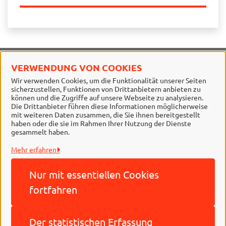
VERWENDUNG VON COOKIES
Stadt Braunschweig
Wir verwenden Cookies, um die Funktionalität unserer Seiten
sicherzustellen, Funktionen von Drittanbietern anbieten zu
Alle Rechte vorbehalten
können und die Zugriffe auf unsere Webseite zu analysieren.
Die Drittanbieter führen diese Informationen möglicherweise
mit weiteren Daten zusammen, die Sie ihnen bereitgestellt
haben oder die sie im Rahmen Ihrer Nutzung der Dienste
gesammelt haben.
Mehr erfahren
Nur mit essentiellen
Cookies
Behördennummer 115
fortfahren
Impressum
Der statistischen
Erfassung