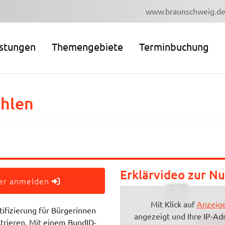
www.braunschweig.d
istungen
Themengebiete
Terminbuchung
hlen
Erklärvideo zur N
der anmelden
Mit Klick auf
Anzeige
tifizierung für Bürgerinnen
angezeigt und Ihre IP-Ad
strieren. Mit einem BundID-