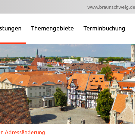
www.braunschweig.d
istungen
Themengebiete
Terminbuchung
en Adressänderung