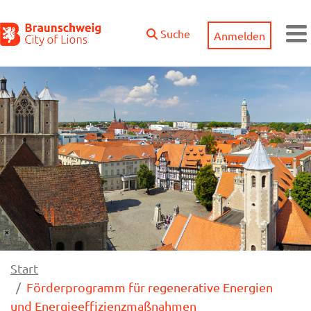
Zum Hauptinhalt springen
Suche
Anmelden
M
Start
Förderprogramm für regenerative Energien
und Energieeffizienzmaßnahmen