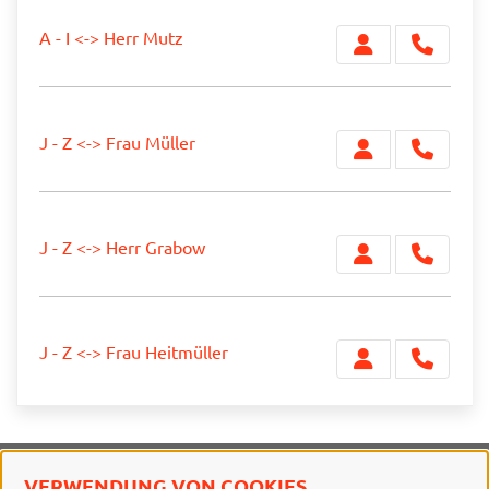
A - I <-> Herr Mutz
J - Z <-> Frau Müller
J - Z <-> Herr Grabow
J - Z <-> Frau Heitmüller
VERWENDUNG VON COOKIES
Stadt Braunschweig