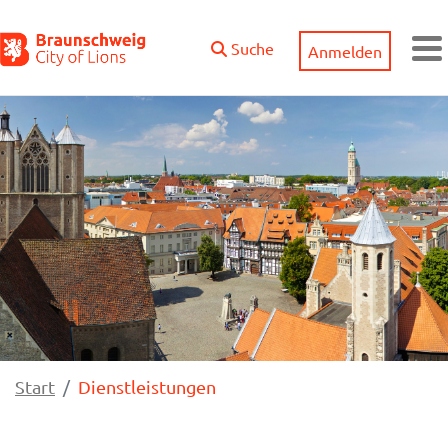
Zum Hauptinhalt springen
Suche
Anmelden
M
Start
Dienstleistungen