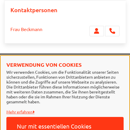
Kontaktpersonen
Frau Beckmann
VERWENDUNG VON COOKIES
Stadt Braunschweig
Wir verwenden Cookies, um die Funktionalität unserer Seiten
sicherzustellen, Funktionen von Drittanbietern anbieten zu
Alle Rechte vorbehalten
können und die Zugriffe auf unsere Webseite zu analysieren.
Die Drittanbieter führen diese Informationen möglicherweise
mit weiteren Daten zusammen, die Sie ihnen bereitgestellt
haben oder die sie im Rahmen Ihrer Nutzung der Dienste
gesammelt haben.
Mehr erfahren
Nur mit essentiellen
Cookies
Behördennummer 115