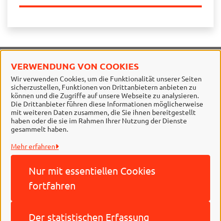
VERWENDUNG VON COOKIES
Stadt Braunschweig
Wir verwenden Cookies, um die Funktionalität unserer Seiten
sicherzustellen, Funktionen von Drittanbietern anbieten zu
Alle Rechte vorbehalten
können und die Zugriffe auf unsere Webseite zu analysieren.
Die Drittanbieter führen diese Informationen möglicherweise
mit weiteren Daten zusammen, die Sie ihnen bereitgestellt
haben oder die sie im Rahmen Ihrer Nutzung der Dienste
gesammelt haben.
Mehr erfahren
Nur mit essentiellen
Cookies
Behördennummer 115
fortfahren
Impressum
Der statistischen
Erfassung