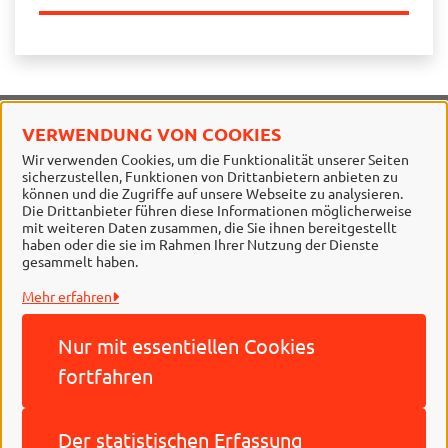
VERWENDUNG VON COOKIES
Stadt Braunschweig
Wir verwenden Cookies, um die Funktionalität unserer Seiten
sicherzustellen, Funktionen von Drittanbietern anbieten zu
Alle Rechte vorbehalten
können und die Zugriffe auf unsere Webseite zu analysieren.
Die Drittanbieter führen diese Informationen möglicherweise
mit weiteren Daten zusammen, die Sie ihnen bereitgestellt
haben oder die sie im Rahmen Ihrer Nutzung der Dienste
gesammelt haben.
Mehr erfahren
Nur mit essentiellen
Cookies
Behördennummer 115
fortfahren
Impressum
Der statistischen
Erfassung